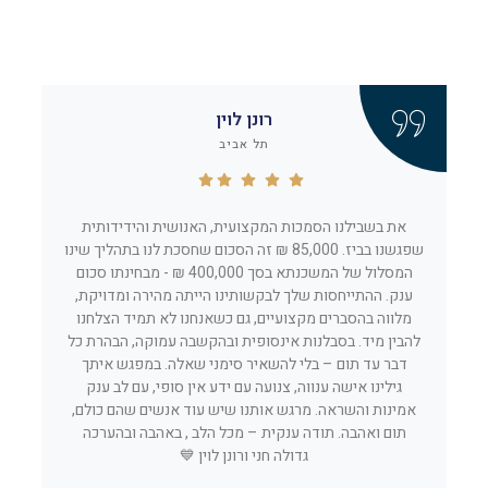
רונן לוין
תל אביב
את בשבילנו הסמכות המקצועית, האנושית והידידותית
ג
שפגשנו בביז. 85,000 ₪ זה הסכום שחסכת לנו בתהליך שינו
מקצ
המסלול של המשכנתא בסך 400,000 ₪ - מבחינתו סכום
רגוע 
ענק. ההתייחסות שלך לבקשותינו הייתה מהירה ומדויקת,
מלווה בהסברים מקצועיים, גם כשאנחנו לא תמיד הצלחנו
להבין מיד. בסבלנות אינסופית ובהקשבה עמוקה, הבהרת כל
דבר עד תום – בלי להשאיר סימני שאלה. במפגש איתך
גילינו אישה ענווה, צנועה עם ידע אין סופי, עם לב ענק
אמינות והשראה. מרגש אותנו שיש עוד אנשים שהם כולם,
תום ואהבה. תודה ענקית – מכל הלב , באהבה ובהערכה
גדולה חני ורונן לוין 💙