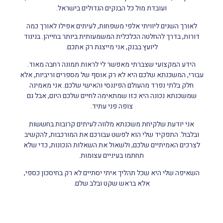
ועובדת מול כל הבנקים הגדולים בישראל.
לאורך השנים ליוויתי אלפי משפחות, לעיתים אפילו לאורך כמה
דורות, בדרך להחלטה הכלכלית המשמעותית ביותר בחייהן. בניגוד
ליועץ בבנק, אני מייצגת רק אתכם.
הידע המקצועי שצברתי מאפשר לי לראות תמונה רחבה מאוד.
עבורי, המשכנתא שלכם היא לא רק אוסף של מספרים וריביות, אלא
חלק בלתי נפרד מהעולם הפיננסי והאישי שלכם. אני מאמינה
שמשכנתא נכונה היא כזו שמתאימה לחיים שלכם היום, אבל גם
צופה פני עתיד.
אני יודעת שלקיחת משכנתא מלווה לעיתים קרובות בחששות
ובלבול. התפקיד שלי הוא לפשט עבורכם את המורכבות, להקשיב
לצרכים האמיתיים שלכם, ולשאול את השאלות הנכונות, כדי שלא
תחתמו בעיניים עצומות.
השאיפה שלי היא שכל תהליך איתי יסתיים לא רק בחיסכון כספי,
אלא בראש שקט ובלב שלם.