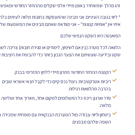
זהו מהלך שמשחרר באופן מיידי אלפי שקלים מההחזר החודשי ומאפשר ל
* ליווי בגובה העיניים: אני מבינה שהתעסקות בחובות מלווה לעיתים בלח
איתי אין "אותיות קטנות" – אני מוודאת שאתם מבינים את המשמעות של
הפואנטה היא השקט הנפשי שלכם.
הלוואה לכל מטרה (בין אם לשיפוץ, לימודים או סגירת חובות) צריכה 
שקט ובידיעה שעשיתם את הצעד הנכון ביותר כדי להבטיח את היציבות
הקטנת ההחזר החודשי: פתרון מיידי ללחץ התזרימי בבנק
ריביות אטרקטיביות: ניצול נכס קיים כדי לקבל תנאי אשראי טובים
בהרבה מהלוואות רגילות.
סדר וארגון: ריכוז כל התשלומים למקום אחד, תאריך אחד ושליטה
מלאה.
ביטחון וליווי: עבודה מול המערכת הבנקאית עם מומחית שמכירה 
השפה שלהם מבפנים.