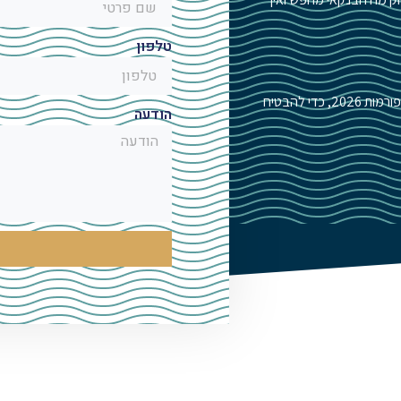
טלפון
אני בונה תמהיל חסין לשינויי ריבית ומדד, תוך ניצול מקסימלי של רפורמות 2026, כדי להבטיח
הודעה