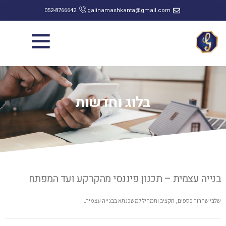
052-8766642
galinamashkanta@gmail.com
תחומי פעילות
בלוג וחדשות
בנייה עצמית – תכנון פיננסי מהקרקע ועד המפתח
שלבי שחרור כספים, תקציב ותמהיל למשכנתא בבנייה עצמית.