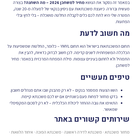
במאמר זה נסקור את הנושא
מחיר למשתכן 2026 – מה השתנה?
בצורה
מעשית וברורה. כיועצת משכנתאות עם ניסיון בנקאי של למעלה מ-20 שנה,
המטרה שלי היא לתת לכם כלים לקבלת החלטה מושכלת – בלי לחץ ובלי
הפתעות.
מה חשוב לדעת
תחום המשכנתאות בישראל הוא תחום YMYL – כלומר, החלטות שמשפיעות על
הכלכלה המשפחתית לשנים קדימה. לכן חשוב לבדוק כדאיות, להבין את
התמהיל ולא לחתום בעיניים עצומות. מילת המפתח המרכזית במאמר: מחיר
למשתכן.
טיפים מעשיים
השוו הצעות ממספר בנקים – לא רק מהבנק שבו אתם מנהלים חשבון.
בדקו מחזור לפחות פעם בשנתיים אם יש לכם משכנתא קיימת.
התאימו את גובה ההחזר ליכולת הכלכלית – לא רק לסכום המקסימלי
שמאושר.
שירותים קשורים באתר
מחזור משכנתא
·
משכנתא לדירה ראשונה
·
משכנתא הפוכה
·
איחוד הלוואות
·